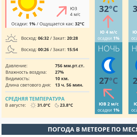
32
°C
ЮЗ
4 м/с
Осадки:
1%
/ Ощущается как:
32°C
Ю 4 м/с
Ю
Восход:
06:32
/ Закат:
20:28
осадки
1%
ос
НОЧЬ
Н
Восход:
00:26
/ Закат:
15:54
Давление:
756 мм.рт.ст.
Влажность воздуха:
27%
27
°C
Видимость:
10 км.
Длина светового дня:
13 ч. 56 мин.
СРЕДНЯЯ ТЕМПЕРАТУРА
ЮВ 2 м/с
Ю
В августе:
31.0°C
23.8°C
осадки
1%
ос
ПОГОДА В МЕТЕОРЕ ПО МЕ