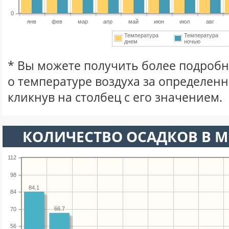
0
янв
фев
мар
апр
май
июн
июл
авг
Температура
Температура
днем
ночью
* Вы можете получить более подро
о температуре воздуха за определен
кликнув на столбец с его значением.
КОЛИЧЕСТВО ОСАДКОВ В М
112
98
84.1
84
66.7
70
56