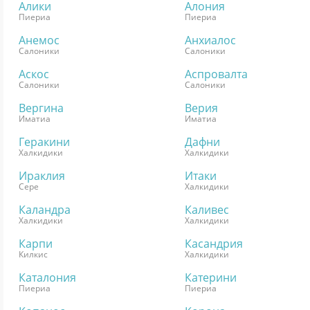
Алики
Алония
Пиериа
Пиериа
Анемос
Анхиалос
Салоники
Салоники
Аскос
Аспровалта
Салоники
Салоники
Вергина
Верия
Иматиа
Иматиа
Геракини
Дафни
Халкидики
Халкидики
Ираклия
Итаки
Сере
Халкидики
Каландра
Каливес
Халкидики
Халкидики
Карпи
Касандрия
Килкис
Халкидики
Каталония
Катерини
Пиериа
Пиериа