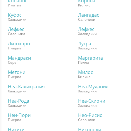
Копанос
Корона
Иматиа
Килкис
Куфос
Лангадас
Халкидики
Салоники
Лефкес
Лефкес
Салоники
Халкидики
Литохоро
Лутра
Пиериа
Халкидики
Мандраки
Маргарита
Сере
Пелла
Метони
Милос
Пиериа
Килкис
Неа-Каликратия
Неа-Мудания
Халкидики
Халкидики
Неа-Рода
Неа-Скиони
Халкидики
Халкидики
Неи-Пори
Нео-Рисио
Пиериа
Салоники
Никити
Никополи