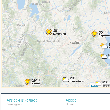
Агиос-Николаос
Аксос
Халкидики
Пелла