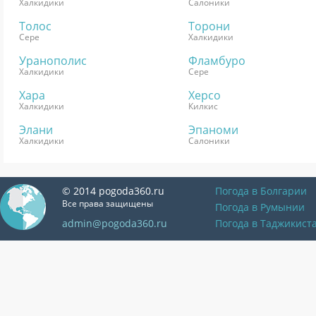
Халкидики
Салоники
Толос
Торони
Сере
Халкидики
Уранополис
Фламбуро
Халкидики
Сере
Хара
Херсо
Халкидики
Килкис
Элани
Эпаноми
Халкидики
Салоники
© 2014 pogoda360.ru
Погода в Болгарии
Все права защищены
Погода в Румынии
admin@pogoda360.ru
Погода в Таджикист