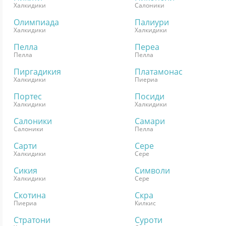
Халкидики
Салоники
Олимпиада
Палиури
Халкидики
Халкидики
Пелла
Переа
Пелла
Пелла
Пиргадикия
Платамонас
Халкидики
Пиериа
Портес
Посиди
Халкидики
Халкидики
Салоники
Самари
Салоники
Пелла
Сарти
Сере
Халкидики
Сере
Сикия
Символи
Халкидики
Сере
Скотина
Скра
Пиериа
Килкис
Стратони
Суроти